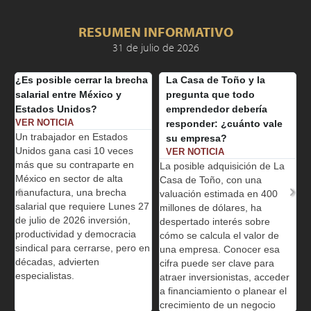
RESUMEN INFORMATIVO
31 de julio de 2026
e cerrar la brecha
La Casa de Toño y la
El oro inica 
ntre México y
pregunta que todo
alzas de 1% p
nidos?
emprendedor debería
sobre el crud
IA
responder: ¿cuánto vale
foco en la Fe
dor en Estados
su empresa?
VER NOTICIA
a casi 10 veces
Los precios del
VER NOTICIA
 contraparte en
este lunes, ya q
La posible adquisición de La
sector de alta
entre Estados U
Casa de Toño, con una
a, una brecha
provocó una caí
valuación estimada en 400
e requiere Lunes 27
precios del cru
millones de dólares, ha
 2026 inversión,
aliviar la preoc
despertado interés sobre
dad y democracia
la inflación y el
cómo se calcula el valor de
ra cerrarse, pero en
alza de las tasa
una empresa. Conocer esa
dvierten
cifra puede ser clave para
as.
atraer inversionistas, acceder
a financiamiento o planear el
crecimiento de un negocio