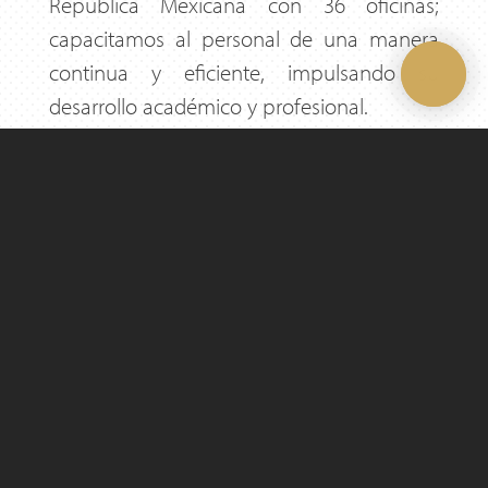
República Mexicana con 36 oficinas;
capacitamos al personal de una manera
continua y eficiente, impulsando su
desarrollo académico y profesional.
NUESTRA FIRMA
Desarrollado por la Firma MRCI ®️
Política de Privacidad
||